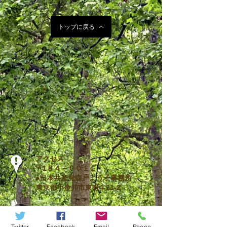
トップに戻る
アクセス
〒1８４－００１１
●日本共産党森戸よう子事務所
東京都小金井市東町4-21-2
​☎︎ 042−383−0514
Twitter
Facebook
Email
Phone