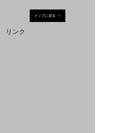
トップに戻る
リンク
日本共産党小金井市議団
日本共産党
衆院議員 宮本徹
参議院議員 田村智子