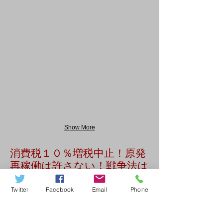
Show More
消費税１０％増税中止！原発
再稼働は許さない！戦争法は
廃止へ！
Twitter
Facebook
Email
Phone
アクセス
〒1８４－００１１
●日本共産党森戸よう子事務所