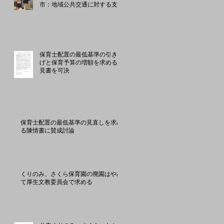
市：地域公共交通に対する支援
を国、東京都に要請を約束
保育士配置の最低基準の引き上
げと保育予算の増額を求める意
見書を可決
保育士配置の最低基準の見直しを求め
る陳情書に賛成討論
くりのみ、さくら保育園の廃園はやめ
て厚生文教委員会で求める