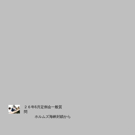
２６年6月定例会一般質
問
ホルムズ海峡封鎖から営
業を守る施策を