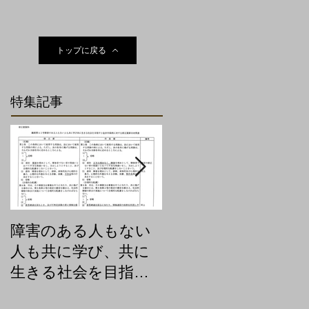
トップに戻る
特集記事
障害のある人もない
聴覚障害のための傍
人も共に学び、共に
聴環境を急きょつく
生きる社会を目指す
りました
小金井市条例が修正