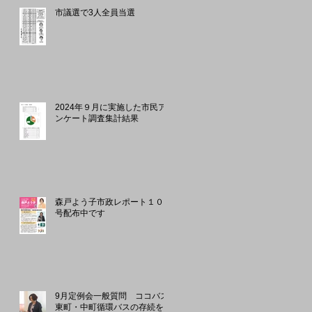
市議選で3人全員当選
2024年９月に実施した市民ア
ンケート調査集計結果
森戸よう子市政レポート１０月
号配布中です
9月定例会一般質問 ココバス
東町・中町循環バスの存続を