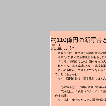
約110億円の新庁
見直しを
　西岡市長は、新庁舎と新福祉会館の建
　今年2月に初めて基本設計が明らかに
　「市報」で初めてこの計画を知った人
　私たちも、基本設計について建設御工
　多くの市民が、コストダウンを図るこ
ているにもかかわ
　らず、西岡市長は、基本設計にほとん
　　その後市は、5月頃市議会に総事業
　　市議会は、「新型コロナウイルス感
める決議」
　を、日本共産党など17名の議員の賛