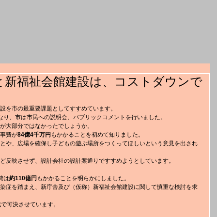
舎と新福祉会館建設は、コストダウンで
設を市の最重要課題としてすすめています。
なり、市は市民への説明会、パブリックコメントを行いました。
が大部分ではなかったでしょうか。
事費が
84億4千万円
もかかることを初めて知りました。
とや、広場を確保し子どもの遊ぶ場所をつくってほしいという意見を出され
ど反映させず、設計会社の設計案通りですすめようとしています。
費は
約110億円
もかかることを明らかにしました。
染症を踏まえ、新庁舎及び（仮称）新福祉会館建設に関して慎重な検討を求
成で可決させています。