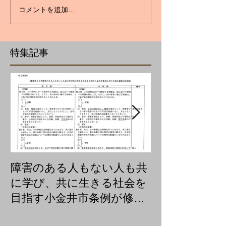
コメントを追加…
特集記事
障害のある人もない人も共
聴覚障害のた
に学び、共に生きる社会を
を急きょつく
目指す小金井市条例が修正
可決