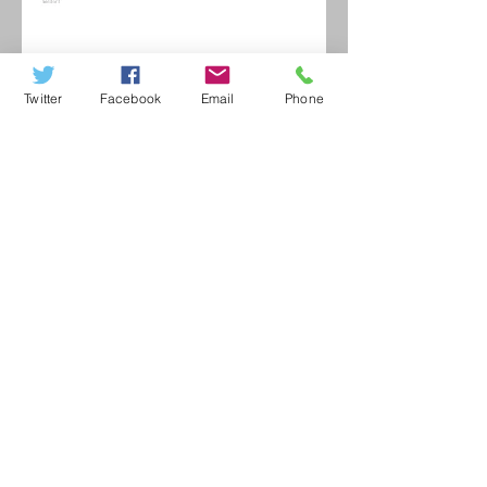
Twitter
Facebook
Email
Phone
保育士配置の最低基準の見直しを求める陳
情書に賛成討論
くりのみ、さくら保育園の廃園はやめて厚
生文教委員会で求める
公立くりのみ、さくら、わかたけ
保育園の廃園は撤回を