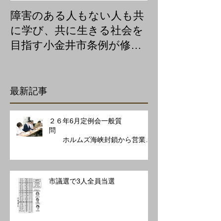
障害のある人もない人も共
聴覚障害のた
に学び、共に生きる社会を
を急きょつく
目指す小金井市条例が修正
可決
最新記事
２６年6月定例会一般質
問
ホルムズ海峡封鎖から営業を
守る施策を
市議選で3人全員当選