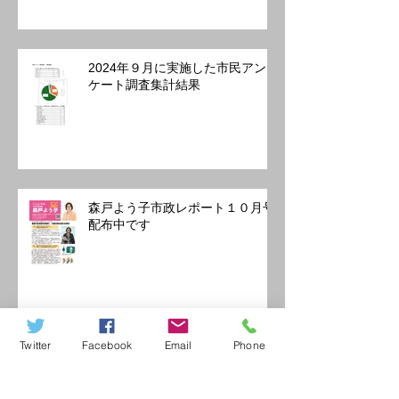
2024年９月に実施した市民アン
ケート調査集計結果
森戸よう子市政レポート１０月号
配布中です
Twitter
Facebook
Email
Phone
9月定例会一般質問 ココバス東
町・中町循環バスの存続を 市：
地域公共交通に対する支援を国、
東京都に要請を約束