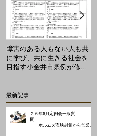
障害のある人もない人も共
聴覚障害のた
に学び、共に生きる社会を
を急きょつく
目指す小金井市条例が修正
可決
最新記事
２６年6月定例会一般質
問
ホルムズ海峡封鎖から営業を
守る施策を