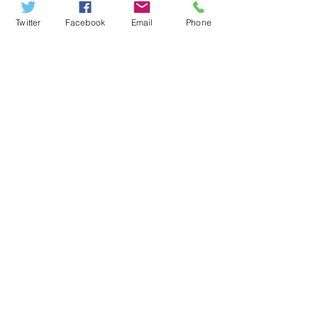
Twitter
Facebook
Email
Phone
9月定例会一般質問 ココバス東
町・中町循環バスの存続を 市：
地域公共交通に対する支援を国、
東京都に要請を約束
保育士配置の最低基準の引き上げ
と保育予算の増額を求める意見書
を可決
保育士配置の最低基準の見直しを求める陳
情書に賛成討論